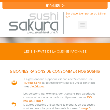
PANIER (0)
Sur place, à emporter ou à livrer
7/7
LES BIENFAITS DE LA CUISINE JAPONAISE
5 BONNES RAISONS DE CONSOMMER NOS SUSHIS
La gastronomie nipponne est considérée comme une
cuisine saine
car les ingrédients qu’elle utilise sont tous
très
diététiques
.
Les poissons, par exemple, dont certains peu caloriques
comme le bar ou la daurade ne dépassent pas les
100
kcal pour 100 g
.
D’autres poissons utilisés dans la préparation des sushis
sont en revanche plus riches mais bourrés d'
oméga 3
.