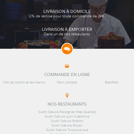
LIVRAISON À DOMICILE
12% de remise pour toute commande de 39€.
LIVRAISON À EMPORTER
Dans un de nos restaurants
COMMANDE EN LIGNE
Voir les sushis et les menus
Mon compte
Bienfaits
NOS RESTAURANTS
Sushi Sakura Perpignan Mas Guérido
Sushi Sakura Lyon Craponne
Sushi Sakura Robion
Sushi Sakura Royan
Sushi Sakura Toulouse sud