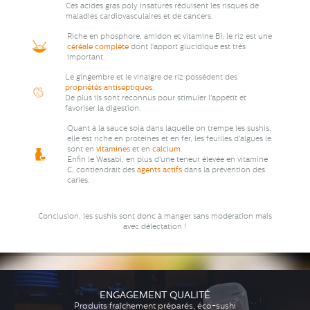
Ces acides gras poly insaturés réduisent les risques de
maladies cardiovasculaires et de cancers.
Riche en phosphore, amidon et vitamine B1, le riz est une
céréale complète
dont l'apport glucidique est très
important.
Le gingembre et le vinaigre de riz possèdent des
propriétés antiseptiques
.
De plus ils sont reconnus pour stimuler l'appétit et
favoriser la digestion.
Quant à la sauce soja dans laquelle on trempe les sushis,
elle est riche en protéines et en fer, les feuilles d'algues le
sont en
vitamines
et en
calcium
.
Enfin le Wasabi, en plus d'une teneur élevée en vitamine
C, contiendrait des
agents actifs
dans la prévention des
caries.
Conclusion, les sushis sont donc à manger sans modération mais
avec délectation !
ENGAGEMENT QUALITÉ
Produits fraîchement préparés, éco-sushi