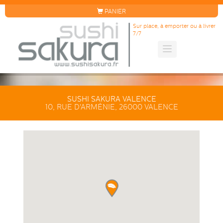
PANIER
Sur place, à emporter ou à livrer
7/7
SUSHI SAKURA VALENCE
10, RUE D'ARMÉNIE, 26000 VALENCE