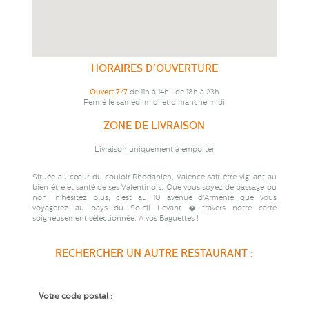
HORAIRES D'OUVERTURE
Ouvert 7/7
de 11h à 14h • de 18h à 23h
Fermé le samedi midi et dimanche midi
ZONE DE LIVRAISON
Livraison uniquement à emporter
Située au cœur du couloir Rhodanien, Valence sait être vigilant au
bien être et santé de ses Valentinois. Que vous soyez de passage ou
non, n'hésitez plus, c'est au 10 avenue d'Arménie que vous
voyagerez au pays du Soleil Levant � travers notre carte
soigneusement sélectionnée. A vos Baguettes !
RECHERCHER UN AUTRE RESTAURANT :
Votre code postal :