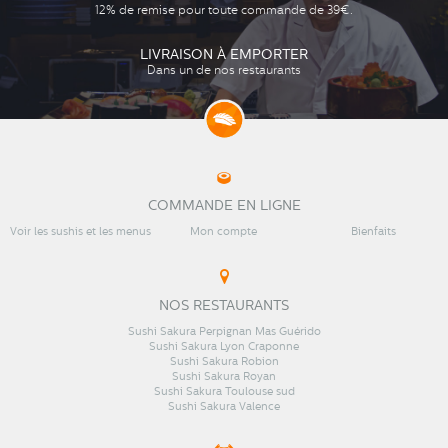
12% de remise pour toute commande de 39€.
LIVRAISON À EMPORTER
Dans un de nos restaurants
COMMANDE EN LIGNE
Voir les sushis et les menus
Mon compte
Bienfaits
NOS RESTAURANTS
Sushi Sakura Perpignan Mas Guérido
Sushi Sakura Lyon Craponne
Sushi Sakura Robion
Sushi Sakura Royan
Sushi Sakura Toulouse sud
Sushi Sakura Valence